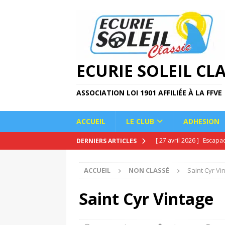
ECURIE SOLEIL CLA
ASSOCIATION LOI 1901 AFFILIÉE À LA FFVE
ACCUEIL
LE CLUB
ADHESION
[ 27 avril 2026 ]
Escapa
DERNIERS ARTICLES
[ 22 avril 2026 ]
Sébast
ACCUEIL
NON CLASSÉ
Saint Cyr Vi
[ 14 avril 2026 ]
Montée 
[ 22 février 2026 ]
Sorti
Saint Cyr Vintage
[ 19 mai 2026 ]
Journée 