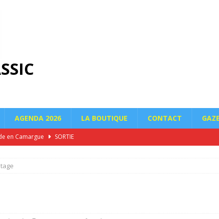
SSIC
AGENDA 2026
LA BOUTIQUE
CONTACT
GAZ
de en Camargue
SORTIE
ien SAUVADET
EXPOSITION
ntage
Historique de Ceyreste
SORTIE
e Chandeleur 2026 – Écurie Soleil Classic
SORTIE
champêtre de l’Écurie Soleil Classic dans le massif de la Sainte-