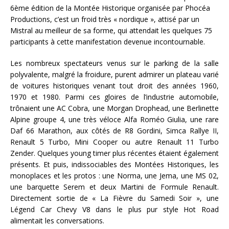
6ème édition de la Montée Historique organisée par Phocéa
Productions, c’est un froid très « nordique », attisé par un
Mistral au meilleur de sa forme, qui attendait les quelques 75
participants à cette manifestation devenue incontournable.
Les nombreux spectateurs venus sur le parking de la salle
polyvalente, malgré la froidure, purent admirer un plateau varié
de voitures historiques venant tout droit des années 1960,
1970 et 1980. Parmi ces gloires de l’industrie automobile,
trônaient une AC Cobra, une Morgan Drophead, une Berlinette
Alpine groupe 4, une très véloce Alfa Roméo Giulia, une rare
Daf 66 Marathon, aux côtés de R8 Gordini, Simca Rallye II,
Renault 5 Turbo, Mini Cooper ou autre Renault 11 Turbo
Zender. Quelques young timer plus récentes étaient également
présents. Et puis, indissociables des Montées Historiques, les
monoplaces et les protos : une Norma, une Jema, une MS 02,
une barquette Serem et deux Martini de Formule Renault.
Directement sortie de « La Fièvre du Samedi Soir », une
Légend Car Chevy V8 dans le plus pur style Hot Road
alimentait les conversations.