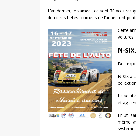
L’an dernier, le samedi, ce sont 70 voitures 
dernières belles journées de l’année ont pu 
Cette ann
voitures,
N-SIX
Des expos
N-SIX a 
collectio
La soluti
et agit e
En utilis
même, ave
système 