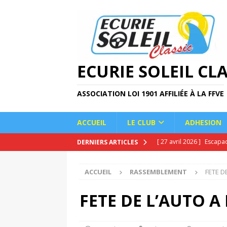
ECURIE SOLEIL CLA
ASSOCIATION LOI 1901 AFFILIÉE À LA FFVE
ACCUEIL
LE CLUB
ADHESION
[ 27 avril 2026 ]
Escapa
DERNIERS ARTICLES
[ 22 avril 2026 ]
Sébast
ACCUEIL
RASSEMBLEMENT
FETE D
[ 14 avril 2026 ]
Montée 
[ 22 février 2026 ]
Sorti
FETE DE L’AUTO A 
[ 19 mai 2026 ]
Journée 