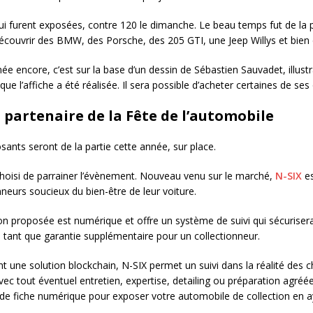
qui furent exposées, contre 120 le dimanche. Le beau temps fut de la 
découvrir des BMW, des Porsche, des 205 GTI, une Jeep Willys et bien
ée encore, c’est sur la base d’un dessin de Sébastien Sauvadet, illus
 que l’affiche a été réalisée. Il sera possible d’acheter certaines de ses
, partenaire de la Fête de l’automobile
ants seront de la partie cette année, sur place.
choisi de parrainer l’évènement. Nouveau venu sur le marché,
N-SIX
es
nneurs soucieux du bien-être de leur voiture.
on proposée est numérique et offre un système de suivi qui sécurise
n tant que garantie supplémentaire pour un collectionneur.
ant une solution blockchain, N-SIX permet un suivi dans la réalité des 
c tout éventuel entretien, expertise, detailing ou préparation agréé
de fiche numérique pour exposer votre automobile de collection en ay